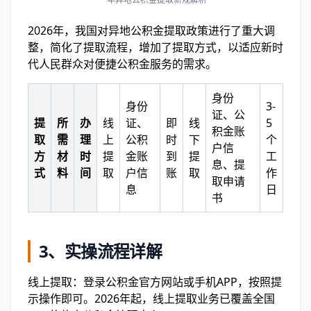
2026年，我国对异地公积金提取政策进行了重大调
整，简化了提取流程，增加了提取方式，以适应新时
代人民群众对便捷公积金服务的需求。
身份
身份
3-
证、公
提
所
办
线
证、
即
线
5
积金账
取
需
理
上
公积
时
下
个
户信
方
材
时
提
金账
到
提
工
息、提
式
料
间
取
户信
账
取
作
取申请
息
日
书
3、
实操流程详解
线上提取：登录公积金官方网站或手机APP，按照提
示操作即可。2026年起，线上提取业务已覆盖全国